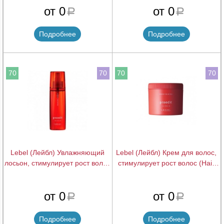
от 0
от 0
a
a
Подробнее
Подробнее
70
70
70
70
Lebel (Лейбл) Увлажняющий
Lebel (Лейбл) Крем для волос,
лосьон, стимулирует рост волос
стимулирует рост волос (Hair
(Hair skin relaxing, energy
skin relaxing, energy relaxing),
watering), 120 мл
360 мл
подробнее
подробнее
от 0
от 0
a
a
Подробнее
Подробнее