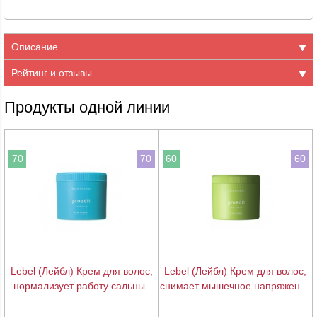
Описание
Рейтинг и отзывы
Продукты одной линии
70
70
60
60
Lebel (Лейбл) Крем для волос,
Lebel (Лейбл) Крем для волос,
нормализует работу сальных
снимает мышечное напряжение
желез (Hair skin relaxing, splash
(Hair skin relaxing, wake
relaxing), 360 мл
relaxing), 360 мл
подробнее
подробнее