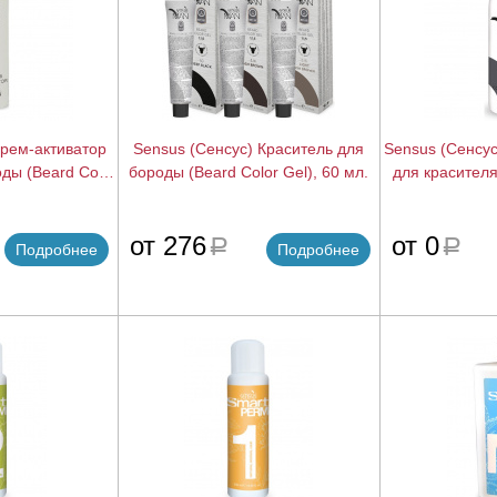
Крем-активатор
Sensus (Сенсус) Краситель для
Sensus (Сенсу
ды (Beard Color
бороды (Beard Color Gel), 60 мл.
для красител
50 мл.
Color Activat
подробнее
подробнее
от 276
от 0
a
a
Подробнее
Подробнее