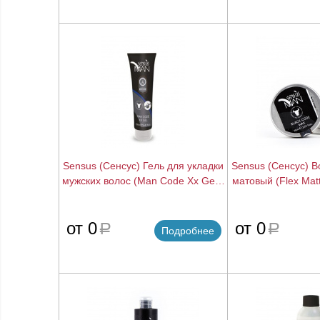
Sensus (Сенсус) Гель для укладки
Sensus (Сенсус) В
мужских волос (Man Code Xx Gel),
матовый (Flex Mat
150 мл.
мл.
подробнее
от 0
от 0
a
a
Подробнее