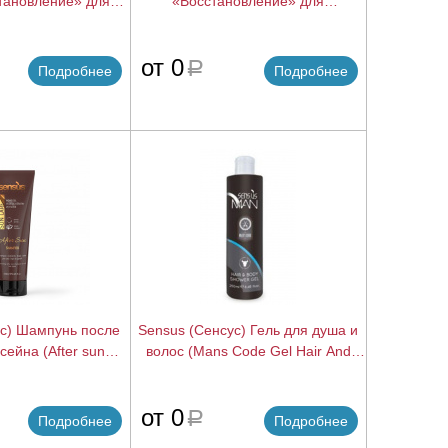
тановление» для
«Восстановление» для
ых волос с АРС
поврежденных волос (Recovery
ecovery Mask), 250
Shampoo), 250 мл.
подробнее
подробнее
от 0
мл.
a
Подробнее
Подробнее
ус) Шампунь после
Sensus (Сенсус) Гель для душа и
сейна (After sun
волос (Mans Code Gel Hair And
o), 250 мл.
Body), 250 мл.
подробнее
подробнее
от 0
a
Подробнее
Подробнее