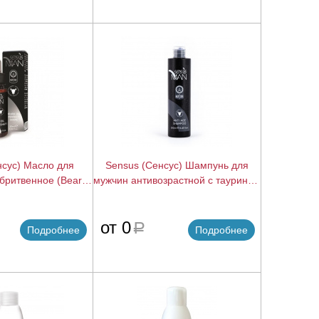
нсус) Масло для
Sensus (Сенсус) Шампунь для
бритвенное (Beard
мужчин антивозрастной с таурином
Oil), 25 мл.
(Anti-Age Shampoo), 250 мл.
подробнее
подробнее
от 0
a
Подробнее
Подробнее