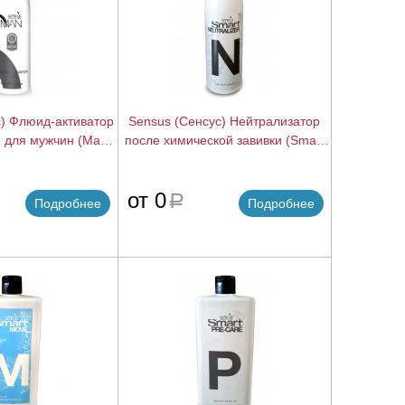
с) Флюид-активатор
Sensus (Сенсус) Нейтрализатор
я для мужчин (Man
после химической завивки (Smart
or Fluid), 150 мл.
Neutralizer), 1000 мл.
подробнее
подробнее
от 0
a
Подробнее
Подробнее