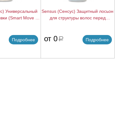
ус) Универсальный
Sensus (Сенсус) Защитный лосьон
вки (Smart Move 3),
для структуры волос перед
00 мл.
биозавивкой и химзавивкой (Smart
Pre Care), 500 мл.
подробнее
подробнее
от 0
a
Подробнее
Подробнее