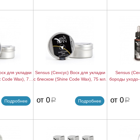
оск для укладки
Sensus (Сенсус) Воск для укладки
Sensus (Се
t Code Wax), 75
с блеском (Shine Code Wax), 75 мл.
бороды уходо-
Perfect 
подробнее
подробнее
от 0
от 0
a
a
Подробнее
Подробнее