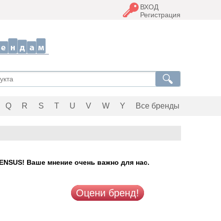
ВХОД
Регистрация
Q
R
S
T
U
V
W
Y
Все бренды
NSUS! Ваше мнение очень важно для нас.
Оцени бренд!