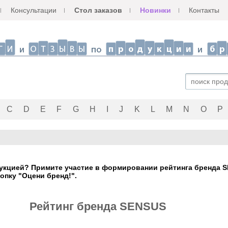
Консультации
Стол заказов
Новинки
Контакты
C
D
E
F
G
H
I
J
K
L
M
N
O
P
укцией? Примите участие в формировании рейтинга бренда SE
опку "Оцени бренд!".
Рейтинг бренда SENSUS