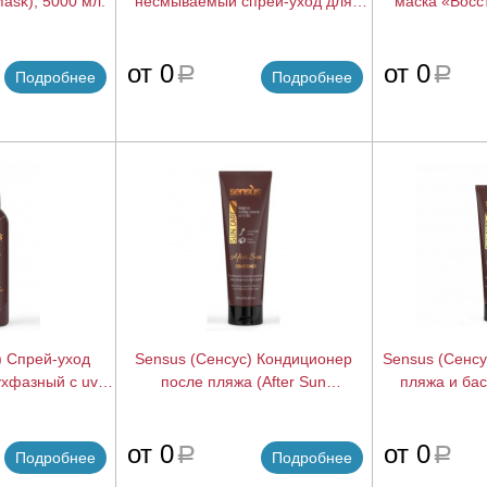
Mask), 5000 мл.
несмываемый спрей-уход для
маска «Восс
поврежденных волос с арс
поврежденн
комплексом (Recovery Spray), 150
комплексом (R
подробнее
подробнее
от 0
от 0
мл.
a
a
Подробнее
Подробнее
) Спрей-уход
Sensus (Сенсус) Кондиционер
Sensus (Сенс
хфазный с uv-
после пляжа (After Sun
пляжа и бас
Sun Spray), 200
Conditioner), 250 мл.
shampo
подробнее
подробнее
от 0
от 0
a
a
Подробнее
Подробнее