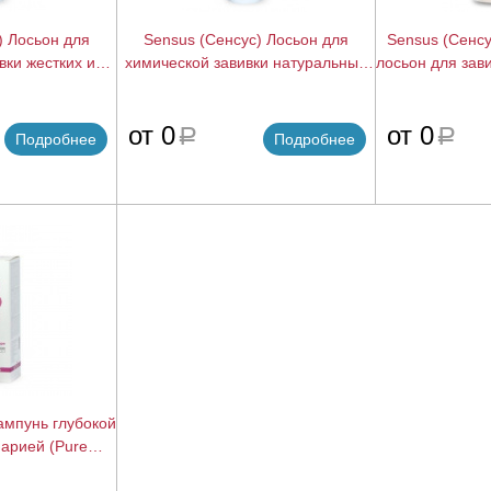
) Лосьон для
Sensus (Сенсус) Лосьон для
Sensus (Сенс
вки жестких и
химической завивки натуральных
лосьон для зави
rtperm 2), 500
волос (Smartperm 1 ), 500 мл.
5
подробнее
подробнее
от 0
от 0
a
a
Подробнее
Подробнее
ампунь глубокой
нарией (Pure
o), 500 мл.