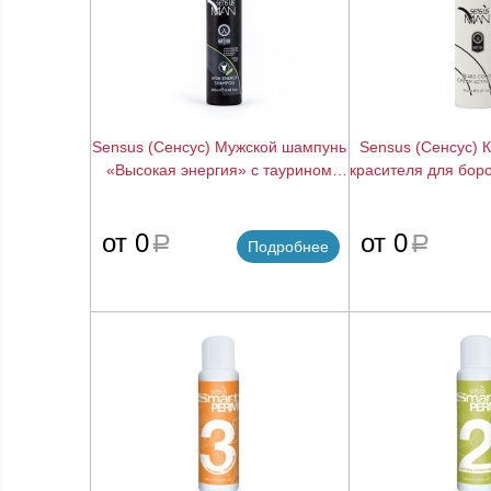
Sensus (Сенсус) Мужской шампунь
Sensus (Сенсус) 
«Высокая энергия» с таурином
красителя для боро
(High Energy Shampoo), 250 мл.
Crеme), 1
подробнее
от 0
от 0
a
a
Подробнее