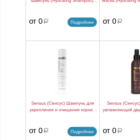
шампунь (Hydrating Shampoo),
маска (Hydrating 
5000 мл.
подробнее
от 0
от 0
a
a
Подробнее
Sensus (Сенсус) Шампунь для
Sensus (Сенсус
укрепления и очищения корней
увлажняющий дву
волос (Densifing), 250 мл.
фильтрами (After 
мл.
подробнее
от 0
от 0
a
a
Подробнее