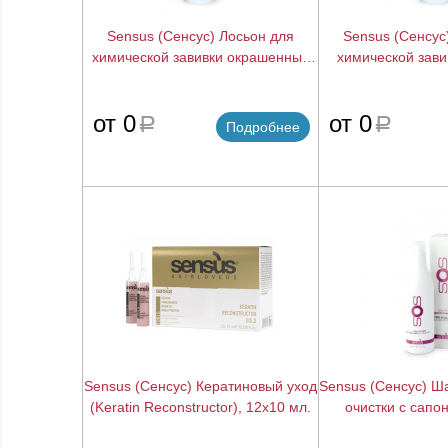
Sensus (Сенсус) Лосьон для
Sensus (Сенсус
химической завивки окрашенных
химической зави
волос (Smartperm 3), 500 мл.
седых волос (Sma
мл.
подробнее
от 0
от 0
a
a
Подробнее
Sensus (Сенсус) Кератиновый уход
Sensus (Сенсус) Ш
(Keratin Reconstructor), 12х10 мл.
очистки с сапо
Gommage Shampo