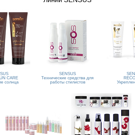
SUS
SENSUS
SE
UN CARE
Технические средства для
REC
ле солнца
работы стилистов
Укрепле